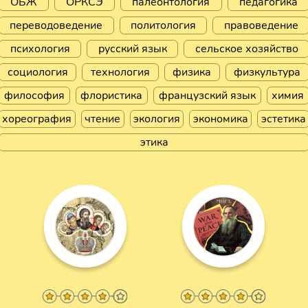
ОБЖ
ОРКСЭ
палеонтология
педагогика
переводоведение
политология
правоведение
психология
русский язык
сельское хозяйство
социология
технология
физика
физкультура
философия
флористика
французский язык
химия
хореография
чтение
экология
экономика
эстетика
этика