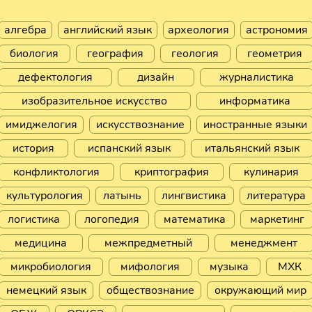
алгебра
английский язык
археология
астрономия
биология
география
геология
геометрия
дефектология
дизайн
журналистика
изобразительное искусство
информатика
имиджелогия
искусствознание
иностранные языки
история
испанский язык
итальянский язык
конфликтология
криптография
кулинария
культурология
латынь
лингвистика
литература
логистика
логопедия
математика
маркетинг
медицина
межпредметный
менеджмент
микробиология
мифология
музыка
МХК
немецкий язык
обществознание
окружающий мир