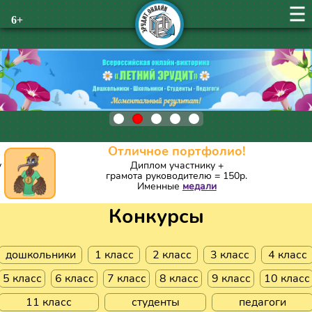
6+
Отличное портфолио!
у
Диплом участнику +
грамота руководителю = 150р.
Именные
медали
Конкурсы
дошкольники
1 класс
2 класс
3 класс
4 класс
5 класс
6 класс
7 класс
8 класс
9 класс
10 класс
11 класс
студенты
педагоги