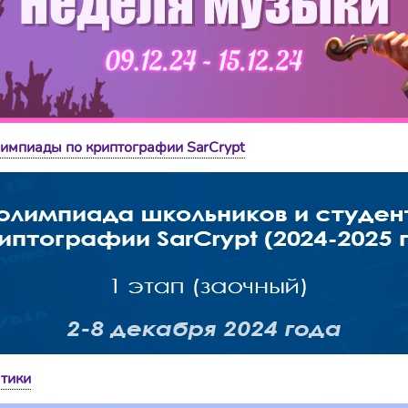
олимпиады по криптографии SarCrypt
тики